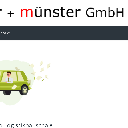
ntakt
d Logistikpauschale