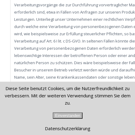
Verarbeitungsvorgänge die zur Durchführung vorvertraglicher 
erforderlich sind, etwa in Fällen von Anfragen zur unseren Produ
Leistungen. Unterliegt unser Unternehmen einer rechtlichen Verpf
durch welche eine Verarbeitung von personenbezogenen Daten e
wird, wie beispielsweise zur Erfüllung steuerlicher Pflichten, so ba
Verarbeitung auf Art. 6 I lit. c DS-GVO. In seltenen Fällen könnte die
Verarbeitung von personenbezogenen Daten erforderlich werde
lebenswichtige Interessen der betroffenen Person oder einer an
natürlichen Person zu schützen. Dies wäre beispielsweise der Fall
Besucher in unserem Betrieb verletzt werden würde und daraufhi
Name, sein Alter, seine Krankenkassendaten oder sonstige leben
Informationen an einen Arzt, ein Krankenhaus oder sonstige Dritt
Diese Seite benutzt Cookies, um die Nutzerfreundlichkeit zu
weitergegeben werden müssten. Dann würde die Verarbeitung auf Art
verbessern. Mit der weiteren Verwendung stimmen Sie dem
d DS-GVO beruhen. Letztlich könnten Verarbeitungsvorgänge auf Art. 
zu.
DS-GVO beruhen. Auf dieser Rechtsgrundlage basieren
Verarbeitungsvorgänge, die von keiner der vorgenannten Rechts
Einverstanden
erfasst werden, wenn die Verarbeitung zur Wahrung eines berech
Interesses unseres Unternehmens oder eines Dritten erforderlich 
Datenschutzerklärung