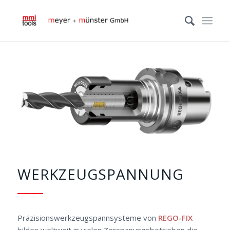
WERKZEUGSPANNUNG
Präzisionswerkzeugspannsysteme von
REGO-FIX
bilden weltweit in vielen Zerspanungsbetrieben die